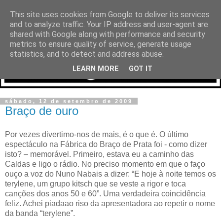
This site uses cookies from Google to deliver its services
and to analyze traffic. Your IP address and user-agent are
shared with Google along with performance and security
metrics to ensure quality of service, generate usage
statistics, and to detect and address abuse.
LEARN MORE
GOT IT
sábado, 12 de setembro de 2009
Braço de ouro
Por vezes divertimo-nos de mais, é o que é. O último
espectáculo na Fábrica do Braço de Prata foi - como dizer
isto? – memorável. Primeiro, estava eu a caminho das
Caldas e ligo o rádio. No preciso momento em que o faço
ouço a voz do Nuno Nabais a dizer: “E hoje à noite temos os
terylene, um grupo kitsch que se veste a rigor e toca
canções dos anos 50 e 60”. Uma verdadeira coincidência
feliz. Achei piadaao riso da apresentadora ao repetir o nome
da banda “terylene”.