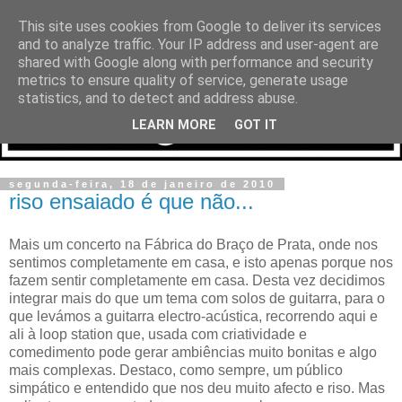
This site uses cookies from Google to deliver its services
and to analyze traffic. Your IP address and user-agent are
shared with Google along with performance and security
metrics to ensure quality of service, generate usage
statistics, and to detect and address abuse.
LEARN MORE
GOT IT
segunda-feira, 18 de janeiro de 2010
riso ensaiado é que não...
Mais um concerto na Fábrica do Braço de Prata, onde nos
sentimos completamente em casa, e isto apenas porque nos
fazem sentir completamente em casa. Desta vez decidimos
integrar mais do que um tema com solos de guitarra, para o
que levámos a guitarra electro-acústica, recorrendo aqui e
ali à loop station que, usada com criatividade e
comedimento pode gerar ambiências muito bonitas e algo
mais complexas. Destaco, como sempre, um público
simpático e entendido que nos deu muito afecto e riso. Mas