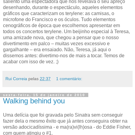
saliento uma espectadora que nos revelava o seu apreço
desenhando, durante o espectáculo, aqueles elementos
gráficos que caracterizam os terylene: as camisas, o
microfone do Francisco e os óculos. Tudo elementos
cenográficos de época que escolhemos apresentar em
todos os concertos terylene. Um beijinho especial à Teresa,
uma amizade nova, que chegou a pensar que o nosso
divertimento em palco – muitas vezes excessivo e
gargalhante – era ensaiado. Não, Teresa, já aqui o
dissemos antes: divertimo-nos de mais a tocar. Temos de
acabar com isso de vez. ;)
Rui Correia
pelas
22:37
1 comentário:
sexta-feira, 15 de janeiro de 2010
Walking behind you
Uma delícia que foi gravada pelo Sinatra sem conseguir
fazer dela o mesmo êxito que já antes conseguira obter na
versão adocicadíssima - e ma(ra)vi(lh)osa - do Eddie Fisher,
com quem atingiu o #1.