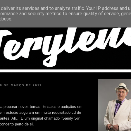
deliver its services and to analyze traffic. Your IP address and 
formance and security metrics to ensure quality of service, gen
abuse.
18 DE MARÇO DE 2011
 a preparar novos temas. Ensaios e audições em
em estúdio auguram um muito requisitado cd de
ntes. Ah... E um original chamado "Sandy Só".
ncerto perto de si.