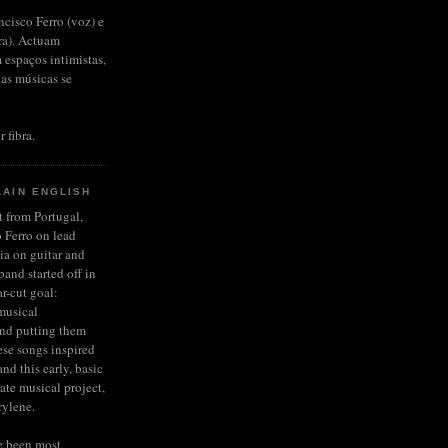
ncisco Ferro (voz) e
rra). Actuam
 espaços intimistas,
das músicas se
r fibra.
LAIN ENGLISH
et from Portugal,
 Ferro on lead
ia on guitar and
and started off in
r-cut goal:
musical
and putting them
ese songs inspired
nd this early, basic
late musical project,
rylene.
e been most