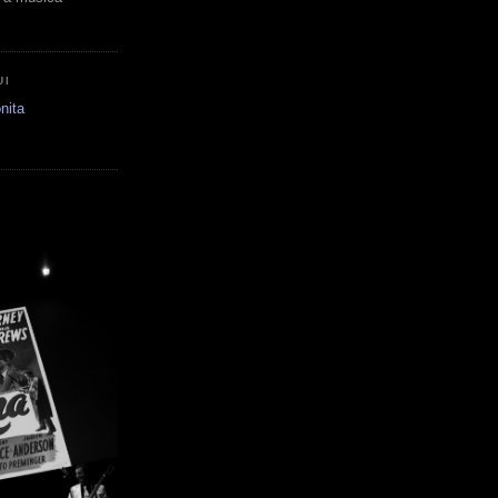
UI
nita
E