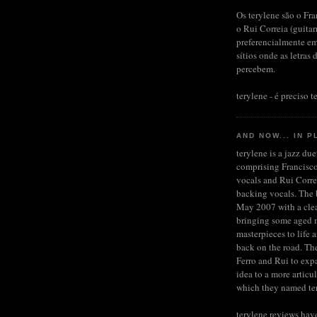
Os terylene são o Fra
o Rui Correia (guita
preferencialmente em
sítios onde as letras 
percebem.
terylene - é preciso te
AND NOW... IN P
terylene is a jazz du
comprising Francisco
vocals and Rui Corre
backing vocals. The b
May 2007 with a clea
bringing some aged 
masterpieces to life 
back on the road. Th
Ferro and Rui to expa
idea to a more articu
which they named te
terylene reviews hav