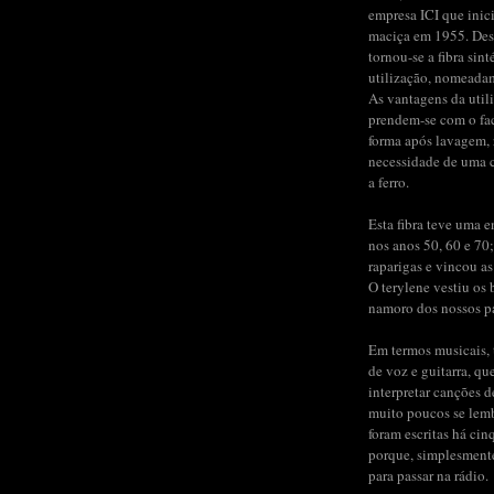
empresa ICI que inic
maciça em 1955. Des
tornou-se a fibra sint
utilização, nomeada
As vantagens da util
prendem-se com o fac
forma após lavagem,
necessidade de uma 
a ferro.
Esta fibra teve uma 
nos anos 50, 60 e 70;
raparigas e vincou as
O terylene vestiu os b
namoro dos nossos pai
Em termos musicais, 
de voz e guitarra, qu
interpretar canções 
muito poucos se lem
foram escritas há cin
porque, simplesment
para passar na rádio.