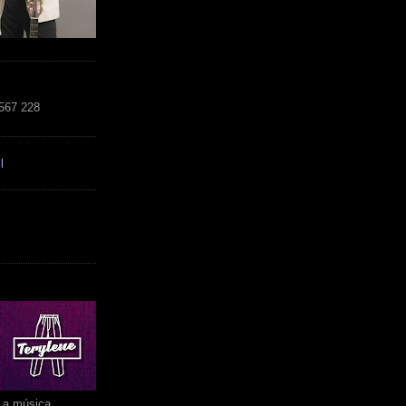
 567 228
l
r a música