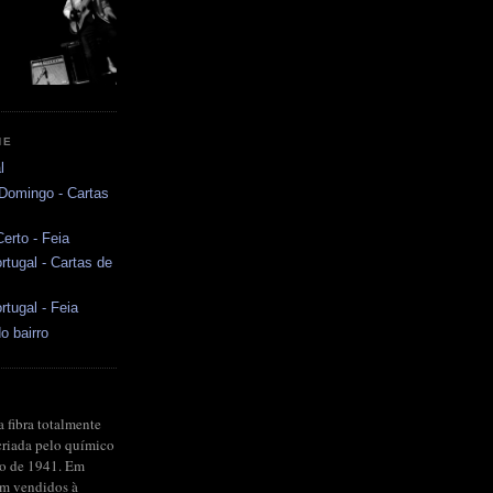
NE
l
 Domingo - Cartas
erto - Feia
rtugal - Cartas de
rtugal - Feia
o bairro
a fibra totalmente
criada pelo químico
no de 1941. Em
ram vendidos à