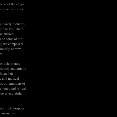
cause of the elegant,
his band endows to
minantly includes
nd the 50s. Their
ic musical
e to some of the
l jazz composers
tionally narrow
es.
ies a deliberate
ccuracy and artistic
s are left
e and musical
lous reminders of
e tunes and lyrical
rwaves and night
n artistic purpose
to assemble a