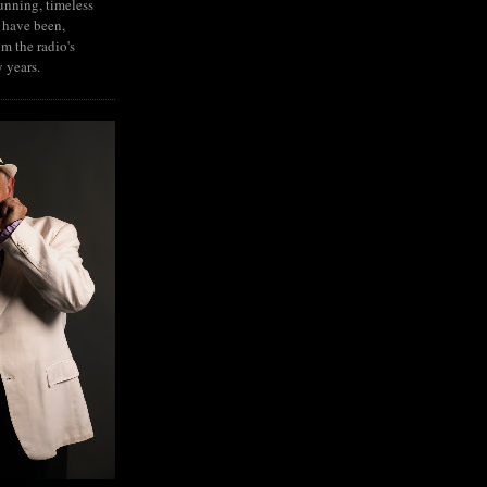
tunning, timeless
 have been,
om the radio's
y years.