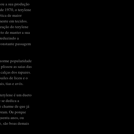
iou a sua produção
de 1970, o terylene
ética de maior
mente em tecidos.
ização do terylene
to de manter a sua
 reduzindo a
constante passagem
enorme popularidade
 plissou as saias das
 calças dos rapazes.
ailes de liceu e o
s, tias e avós.
terylene é um dueto
e se dedica a
de charme de que já
bram. Ou porque
quenta anos, ou
e, são boas demais