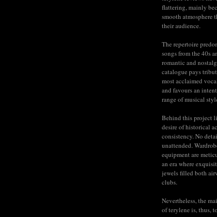
flattering, mainly be
smooth atmosphere t
their audience.
The repertoire predo
songs from the 40s a
romantic and nostalg
catalogue pays tribut
most acclaimed voca
and favours an inten
range of musical styl
Behind this project l
desire of historical a
consistency. No detail
unattended. Wardrob
equipment are meticu
an era where exquisit
jewels filled both ai
clubs.
Nevertheless, the mai
of terylene is, thus, 