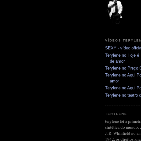
VÍDEOS TERYLE
SEXY - vídeo oficia
Terylene no Hoje é
de amor
Terylene no Preço C
Terylene no Aqui Po
amor
Terylene no Aqui Po
Terylene no teatro d
TERYLENE
terylene foi a primeir
sintética do mundo, 
J. R. Whinfield no a
1942, os direitos fo