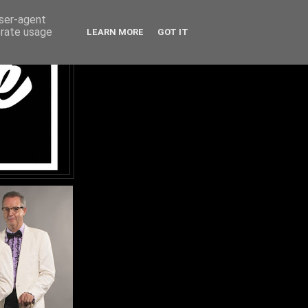
user-agent
erate usage
LEARN MORE
GOT IT