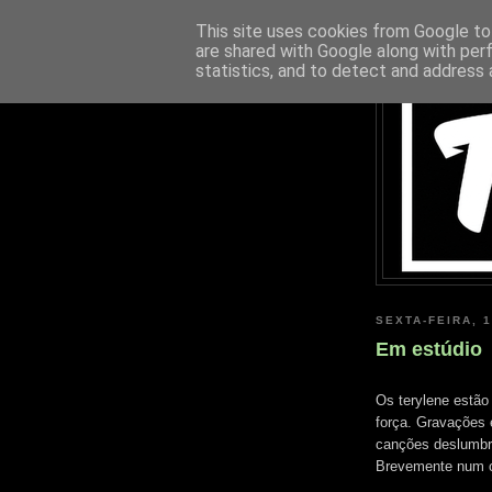
This site uses cookies from Google to 
are shared with Google along with per
statistics, and to detect and address 
SEXTA-FEIRA, 
Em estúdio
Os terylene estão
força. Gravações 
canções deslumbra
Brevemente num co