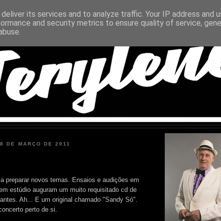
deliver its services and to analyze traffic. Your IP address and 
formance and security metrics to ensure quality of service, gen
abuse.
18 DE MARÇO DE 2011
 a preparar novos temas. Ensaios e audições em
em estúdio auguram um muito requisitado cd de
ntes. Ah... E um original chamado "Sandy Só".
ncerto perto de si.