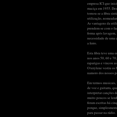
empresa ICI que inic
maciça em 1955. Des
tornou-se a fibra sint
utilização, nomeada
As vantagens da util
prendem-se com o fac
forma após lavagem,
necessidade de uma 
a ferro.
Esta fibra teve uma 
nos anos 50, 60 e 70;
raparigas e vincou as
O terylene vestiu os b
namoro dos nossos pai
Em termos musicais, 
de voz e guitarra, qu
interpretar canções 
muito poucos se lem
foram escritas há cin
porque, simplesment
para passar na rádio.