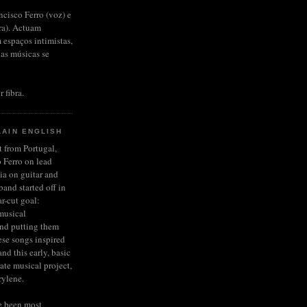
ncisco Ferro (voz) e
rra). Actuam
 espaços intimistas,
das músicas se
r fibra.
LAIN ENGLISH
et from Portugal,
 Ferro on lead
ia on guitar and
and started off in
r-cut goal:
musical
and putting them
ese songs inspired
nd this early, basic
late musical project,
rylene.
e been most