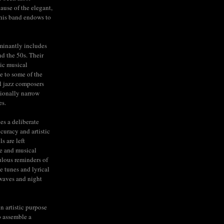
cause of the elegant,
his band endows to
minantly includes
nd the 50s. Their
ic musical
e to some of the
l jazz composers
tionally narrow
es.
ies a deliberate
ccuracy and artistic
s are left
e and musical
lous reminders of
e tunes and lyrical
rwaves and night
n artistic purpose
to assemble a