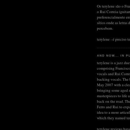
Os terylene são o Fra
o Rui Correia (guita
preferencialmente em
sítios onde as letras 
percebem.
terylene - é preciso te
AND NOW... IN P
terylene is a jazz du
comprising Francisco
vocals and Rui Corre
backing vocals. The b
May 2007 with a clea
bringing some aged 
masterpieces to life 
back on the road. Th
Ferro and Rui to expa
idea to a more articu
which they named te
terylene reviews hav