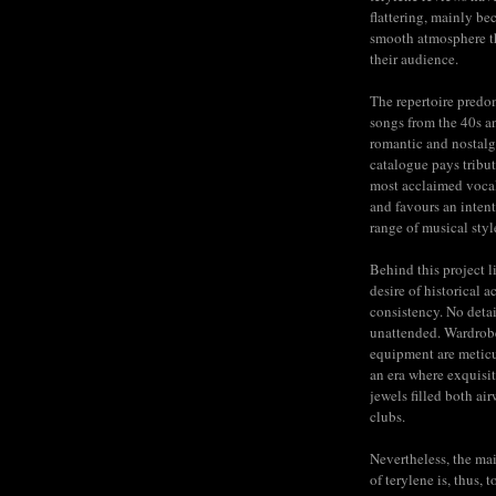
flattering, mainly be
smooth atmosphere t
their audience.
The repertoire predo
songs from the 40s a
romantic and nostalg
catalogue pays tribut
most acclaimed voca
and favours an inten
range of musical styl
Behind this project l
desire of historical a
consistency. No detail
unattended. Wardrob
equipment are meticu
an era where exquisit
jewels filled both ai
clubs.
Nevertheless, the mai
of terylene is, thus, 