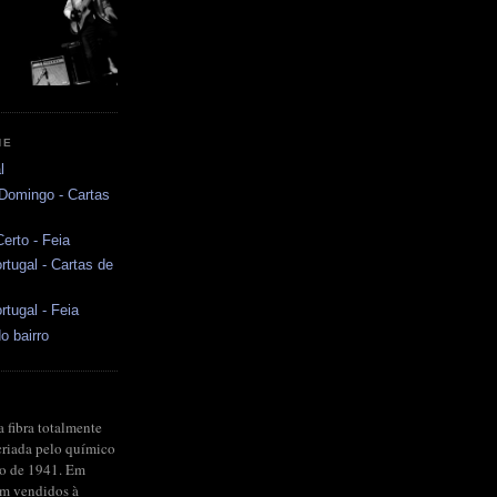
NE
l
 Domingo - Cartas
erto - Feia
rtugal - Cartas de
rtugal - Feia
o bairro
a fibra totalmente
criada pelo químico
no de 1941. Em
ram vendidos à