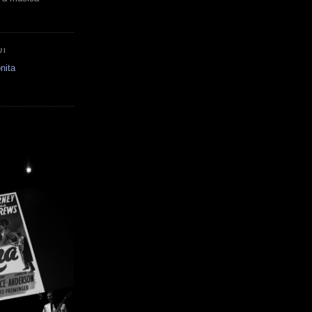
UI
nita
E