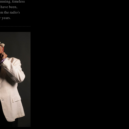
tunning, timeless
 have been,
om the radio's
y years.