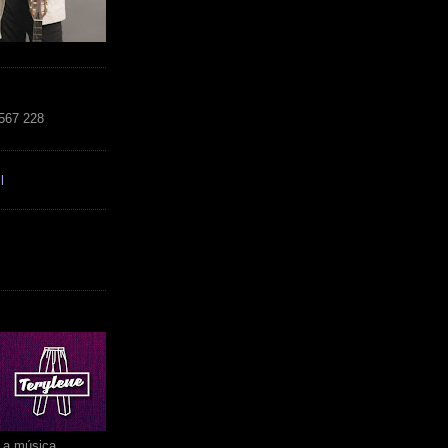
 567 228
l
r a música