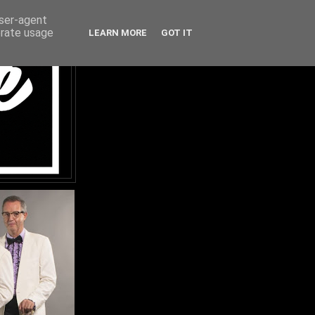
user-agent
erate usage
LEARN MORE
GOT IT