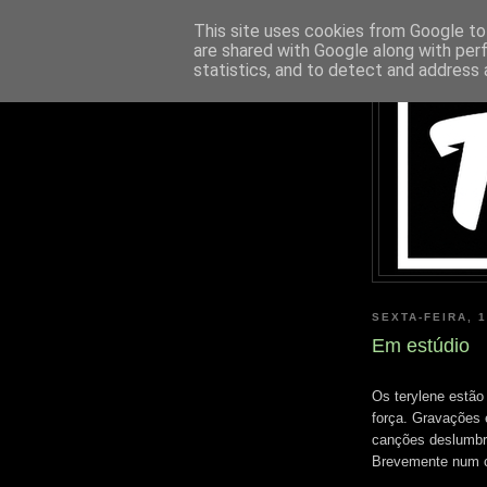
This site uses cookies from Google to 
are shared with Google along with per
statistics, and to detect and address 
SEXTA-FEIRA, 
Em estúdio
Os terylene estão
força. Gravações 
canções deslumbra
Brevemente num co