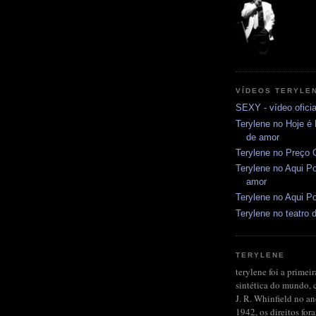
VÍDEOS TERYLE
SEXY - vídeo oficia
Terylene no Hoje é
de amor
Terylene no Preço C
Terylene no Aqui Po
amor
Terylene no Aqui Po
Terylene no teatro d
TERYLENE
terylene foi a primeir
sintética do mundo, 
J. R. Whinfield no a
1942, os direitos fo