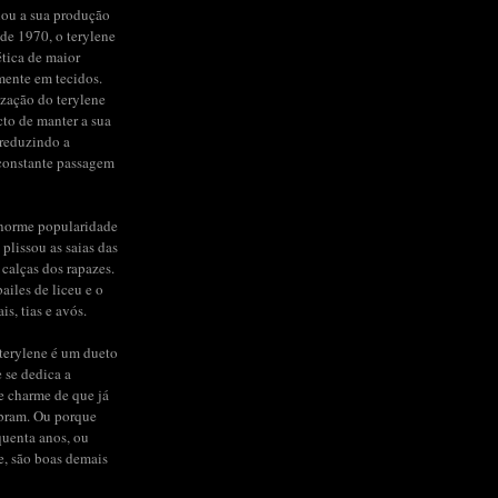
iou a sua produção
de 1970, o terylene
ética de maior
mente em tecidos.
ização do terylene
to de manter a sua
 reduzindo a
constante passagem
enorme popularidade
 plissou as saias das
 calças dos rapazes.
ailes de liceu e o
s, tias e avós.
terylene é um dueto
e se dedica a
de charme de que já
bram. Ou porque
quenta anos, ou
e, são boas demais