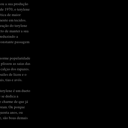
iou a sua produção
de 1970, o terylene
ética de maior
mente em tecidos.
ização do terylene
to de manter a sua
 reduzindo a
constante passagem
enorme popularidade
 plissou as saias das
 calças dos rapazes.
ailes de liceu e o
s, tias e avós.
terylene é um dueto
e se dedica a
de charme de que já
bram. Ou porque
quenta anos, ou
e, são boas demais