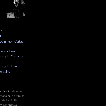
NE
l
 Domingo - Cartas
erto - Feia
rtugal - Cartas de
rtugal - Feia
o bairro
a fibra totalmente
criada pelo químico
no de 1941. Em
ram vendidos à