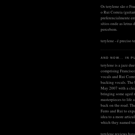
Os terylene são o Fra
o Rui Correia (guita
preferencialmente em
sítios onde as letras 
percebem.
terylene - é preciso te
AND NOW... IN P
terylene is a jazz du
comprising Francisco
vocals and Rui Corre
backing vocals. The b
May 2007 with a clea
bringing some aged 
masterpieces to life 
back on the road. Th
Ferro and Rui to expa
idea to a more articu
which they named te
terylene reviews hav