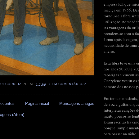
empresa ICI que inic
maciça em 1955. Des
tornou-se a fibra sint
utilização, nomeada
As vantagens da util
prendem-se com o fac
forma após lavagem,
necessidade de uma 
a ferro.
Esta fibra teve uma 
nos anos 50, 60 e 70;
raparigas e vincou as
O terylene vestiu os b
RUI CORREIA
PELAS
17:44
SEM COMENTÁRIOS:
namoro dos nossos pai
Em termos musicais, 
recentes
Página inicial
Mensagens antigas
de voz e guitarra, qu
interpretar canções 
agens (Atom)
muito poucos se lem
foram escritas há cin
porque, simplesment
para passar na rádio.