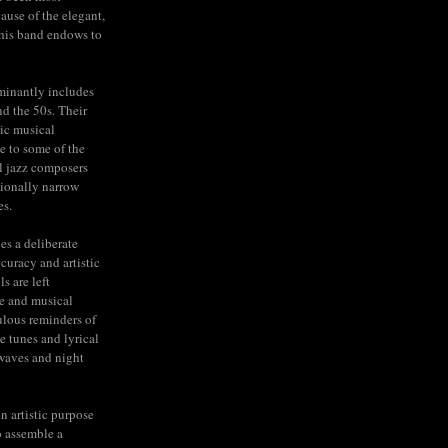
cause of the elegant,
his band endows to
minantly includes
nd the 50s. Their
ic musical
e to some of the
l jazz composers
tionally narrow
es.
ies a deliberate
ccuracy and artistic
s are left
e and musical
lous reminders of
e tunes and lyrical
rwaves and night
n artistic purpose
to assemble a