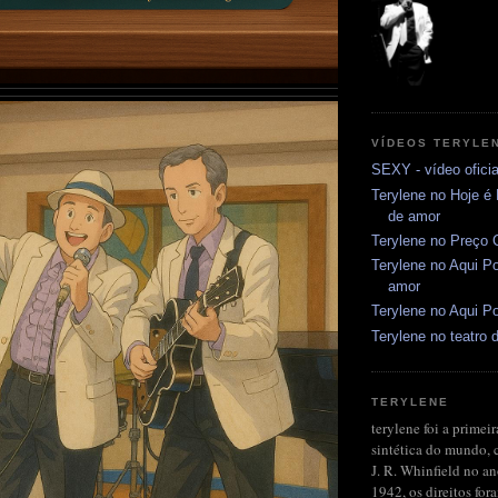
VÍDEOS TERYLE
SEXY - vídeo oficia
Terylene no Hoje é
de amor
Terylene no Preço C
Terylene no Aqui Po
amor
Terylene no Aqui Po
Terylene no teatro d
TERYLENE
terylene foi a primeir
sintética do mundo, 
J. R. Whinfield no a
1942, os direitos fo