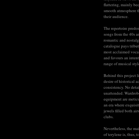
flattering, mainly be
smooth atmosphere t
their audience.
The repertoire predo
songs from the 40s a
romantic and nostalg
catalogue pays tribut
most acclaimed voca
and favours an inten
range of musical styl
Behind this project l
desire of historical a
consistency. No detail
unattended. Wardrob
equipment are meticu
an era where exquisit
jewels filled both ai
clubs.
Nevertheless, the mai
of terylene is, thus, 