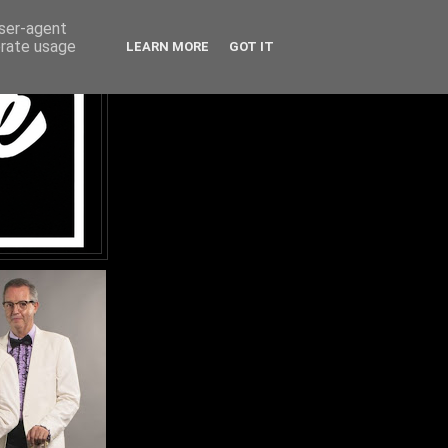
user-agent
erate usage
LEARN MORE
GOT IT