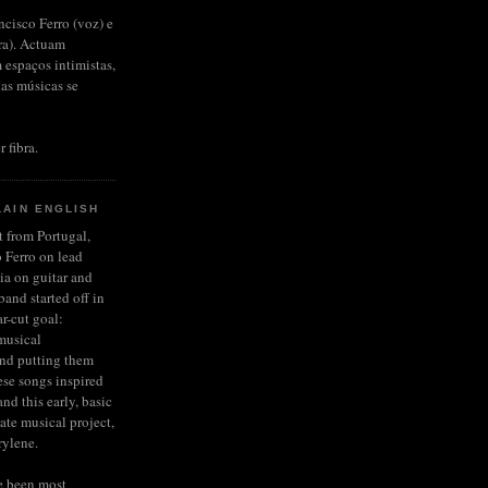
ncisco Ferro (voz) e
rra). Actuam
 espaços intimistas,
das músicas se
r fibra.
LAIN ENGLISH
et from Portugal,
 Ferro on lead
ia on guitar and
and started off in
r-cut goal:
musical
and putting them
ese songs inspired
nd this early, basic
late musical project,
rylene.
e been most