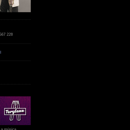
 567 228
l
r a música