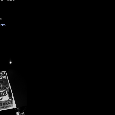
UI
nita
E