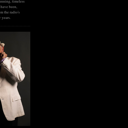
tunning, timeless
 have been,
om the radio's
y years.