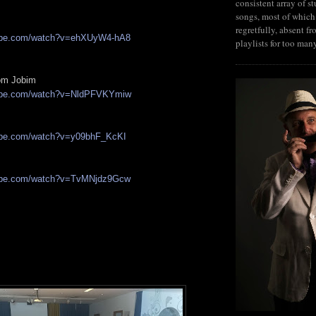
consistent array of s
songs, most of which
regretfully, absent fr
tube.com/watch?v=ehXUyW4-hA8
playlists for too man
Tom Jobim
tube.com/watch?v=NldPFVKYmiw
tube.com/watch?v=y09bhF_KcKI
tube.com/watch?v=TvMNjdz9Gcw