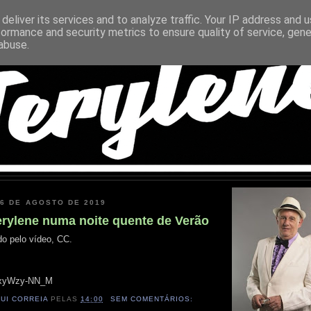
deliver its services and to analyze traffic. Your IP address and 
formance and security metrics to ensure quality of service, gen
abuse.
16 DE AGOSTO DE 2019
rylene numa noite quente de Verão
do pelo vídeo, CC.
/nxyWzy-NN_M
RUI CORREIA
PELAS
14:00
SEM COMENTÁRIOS: