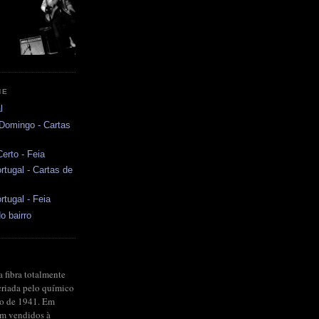
NE
l
 Domingo - Cartas
erto - Feia
rtugal - Cartas de
rtugal - Feia
o bairro
a fibra totalmente
criada pelo químico
no de 1941. Em
ram vendidos à