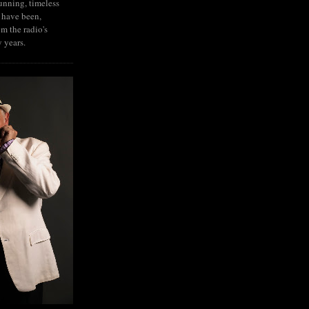
tunning, timeless
 have been,
om the radio's
y years.