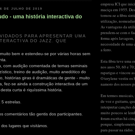
empresa ICI que inic
26 DE JULHO DE 2019
maciça em 1955. Des
tornou-se a fibra sint
udo - uma história interactiva do
utilização, nomeada
As vantagens da util
prendem-se com o fac
VIDADOS PARA APRESENTAR UMA
forma após lavagem,
NTERACTIVA DO JAZZ. QUE
necessidade de uma 
a ferro.
 muito bem e estendeu-se por várias horas sem
nta.
Esta fibra teve uma 
da, com audição comentada de temas seminais
nos anos 50, 60 e 70;
zístico, treino de audição, muito anedótico do
raparigas e vincou as
o, histórias giras é dramáticas de gente - muito
O terylene vestiu os b
ca, fez-se ainda a construção interactiva de um
namoro dos nossos pai
 desta curta é riquíssima história.
Em termos musicais, 
de voz e guitarra, qu
 5 estrelas.
interpretar canções 
muito poucos se lem
os comentários tão gentis dos participantes.
foram escritas há cin
porque, simplesment
 dos lugares que visitámos.
para passar na rádio.