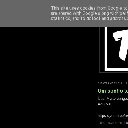
This site uses cookies from Google to 
are shared with Google along with per
statistics, and to detect and address 
SEXTA-FEIRA, 
Um sonho te
Uau. Muito obriga
Aqui vai.
https://youtu.be
PUBLICADA POR