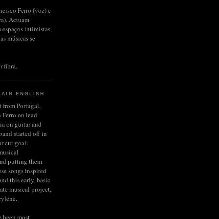
ncisco Ferro (voz) e
rra). Actuam
 espaços intimistas,
das músicas se
r fibra.
LAIN ENGLISH
et from Portugal,
 Ferro on lead
ia on guitar and
and started off in
r-cut goal:
musical
and putting them
ese songs inspired
nd this early, basic
late musical project,
rylene.
e been most