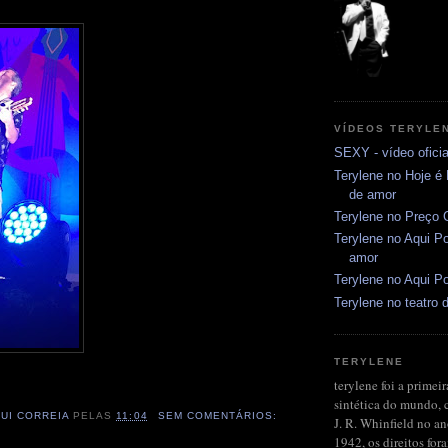
VÍDEOS TERYLE
SEXY - vídeo oficia
Terylene no Hoje é
de amor
Terylene no Preço C
Terylene no Aqui Po
amor
Terylene no Aqui Po
Terylene no teatro d
TERYLENE
terylene foi a primeir
sintética do mundo, 
RUI CORREIA
PELAS
11:04
SEM COMENTÁRIOS:
J. R. Whinfield no a
1942, os direitos fo