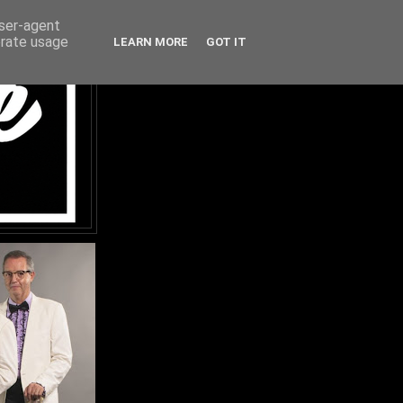
user-agent
erate usage
LEARN MORE
GOT IT