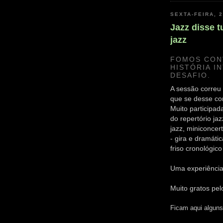
SEXTA-FEIRA, 
Jazz disse t
jazz
FOMOS CON
HISTÓRIA I
DESAFIO.
A sessão correu
que se desse co
Muito participa
do repertório jaz
jazz, miniconcert
- gira e dramáti
friso cronológico
Uma experiência
Muito gratos pel
Ficam aqui alguns