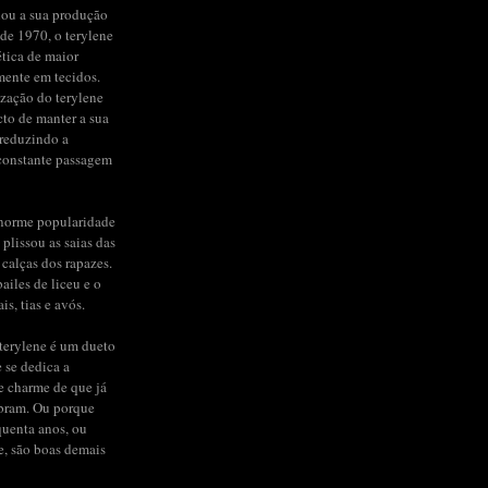
iou a sua produção
de 1970, o terylene
ética de maior
mente em tecidos.
ização do terylene
to de manter a sua
 reduzindo a
constante passagem
enorme popularidade
 plissou as saias das
 calças dos rapazes.
ailes de liceu e o
s, tias e avós.
terylene é um dueto
e se dedica a
de charme de que já
bram. Ou porque
quenta anos, ou
e, são boas demais