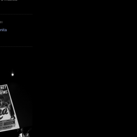
UI
nita
E