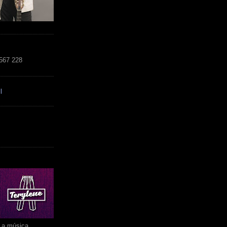
 567 228
l
r a música