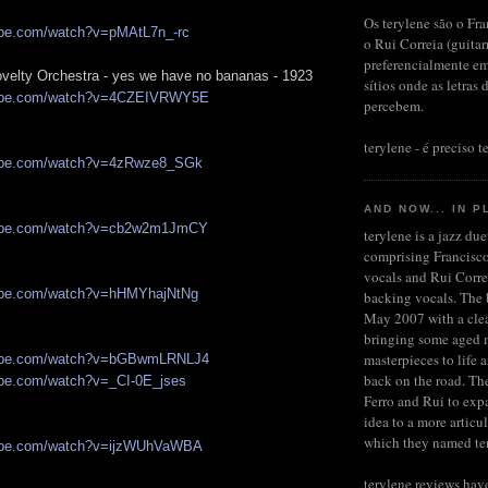
Os terylene são o Fra
ube.com/watch?v=pMAtL7n_-rc
o Rui Correia (guita
preferencialmente em
velty Orchestra - yes we have no bananas - 1923
sítios onde as letras 
tube.com/watch?v=4CZEIVRWY5E
percebem.
terylene - é preciso te
tube.com/watch?v=4zRwze8_SGk
AND NOW... IN P
tube.com/watch?v=cb2w2m1JmCY
terylene is a jazz du
comprising Francisco
vocals and Rui Corre
tube.com/watch?v=hHMYhajNtNg
backing vocals. The b
May 2007 with a clea
bringing some aged 
masterpieces to life 
tube.com/watch?v=bGBwmLRNLJ4
back on the road. Th
ube.com/watch?v=_CI-0E_jses
Ferro and Rui to expa
idea to a more articu
which they named te
tube.com/watch?v=ijzWUhVaWBA
terylene reviews hav