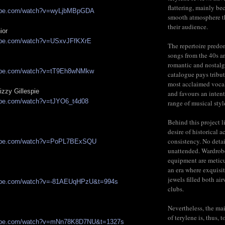
flattering, mainly be
tube.com/watch?v=wyLjbMBpGDA
smooth atmosphere t
their audience.
ior
tube.com/watch?v=USxvJFfKXrE
The repertoire predo
songs from the 40s a
romantic and nostalg
tube.com/watch?v=tT9Eh8wNMkw
catalogue pays tribut
most acclaimed voca
izzy Gillespie
and favours an inten
ube.com/watch?v=tJYO6_t4d08
range of musical styl
Behind this project l
desire of historical a
consistency. No detail
tube.com/watch?v=PoPL7BExSQU
unattended. Wardrob
equipment are meticu
an era where exquisit
jewels filled both ai
tube.com/watch?v=-81AEUqHPzU&t=994s
clubs.
Nevertheless, the mai
of terylene is, thus, 
tube.com/watch?v=mNn78K8D7NU&t=1327s