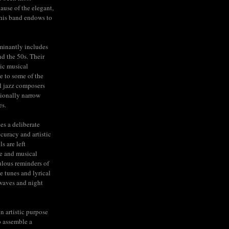
cause of the elegant,
his band endows to
minantly includes
nd the 50s. Their
ic musical
e to some of the
l jazz composers
tionally narrow
es.
ies a deliberate
ccuracy and artistic
s are left
e and musical
lous reminders of
e tunes and lyrical
rwaves and night
n artistic purpose
to assemble a