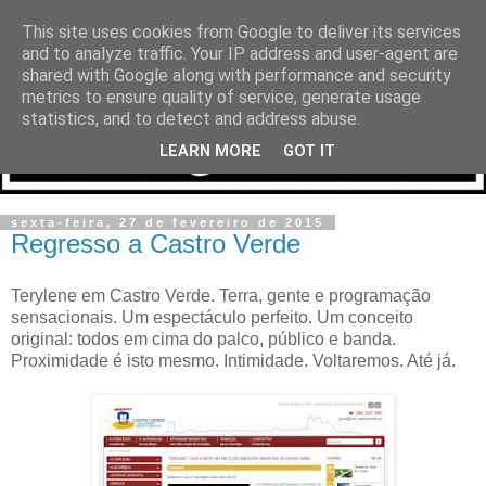
This site uses cookies from Google to deliver its services
and to analyze traffic. Your IP address and user-agent are
shared with Google along with performance and security
metrics to ensure quality of service, generate usage
statistics, and to detect and address abuse.
LEARN MORE
GOT IT
sexta-feira, 27 de fevereiro de 2015
Regresso a Castro Verde
Terylene em Castro Verde. Terra, gente e programação
sensacionais. Um espectáculo perfeito. Um conceito
original: todos em cima do palco, público e banda.
Proximidade é isto mesmo. Intimidade. Voltaremos. Até já.