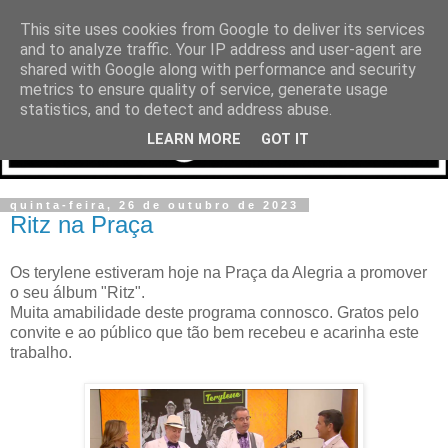
This site uses cookies from Google to deliver its services
and to analyze traffic. Your IP address and user-agent are
shared with Google along with performance and security
metrics to ensure quality of service, generate usage
statistics, and to detect and address abuse.
LEARN MORE
GOT IT
quinta-feira, 26 de outubro de 2023
Ritz na Praça
Os terylene estiveram hoje na Praça da Alegria a promover
o seu álbum "Ritz".
Muita amabilidade deste programa connosco. Gratos pelo
convite e ao público que tão bem recebeu e acarinha este
trabalho.