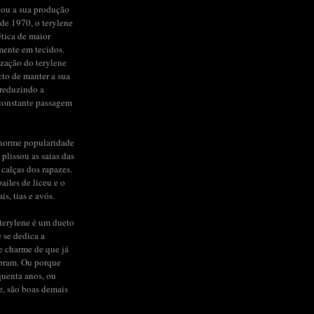
iou a sua produção
de 1970, o terylene
ética de maior
mente em tecidos.
ização do terylene
to de manter a sua
 reduzindo a
constante passagem
enorme popularidade
 plissou as saias das
 calças dos rapazes.
ailes de liceu e o
s, tias e avós.
terylene é um dueto
e se dedica a
de charme de que já
bram. Ou porque
quenta anos, ou
e, são boas demais