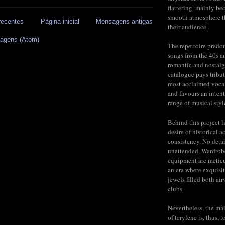
flattering, mainly be
smooth atmosphere t
recentes
Página inicial
Mensagens antigas
their audience.
agens (Atom)
The repertoire predo
songs from the 40s a
romantic and nostalg
catalogue pays tribut
most acclaimed voca
and favours an inten
range of musical styl
Behind this project l
desire of historical a
consistency. No detail
unattended. Wardrob
equipment are meticu
an era where exquisit
jewels filled both ai
clubs.
Nevertheless, the mai
of terylene is, thus, 