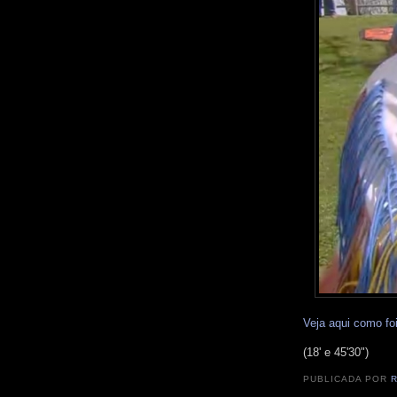
Veja aqui como fo
(18' e 45'30")
PUBLICADA POR