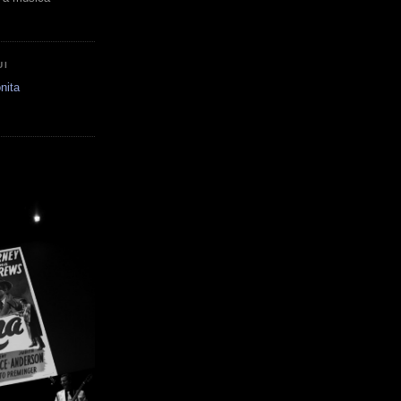
UI
nita
E