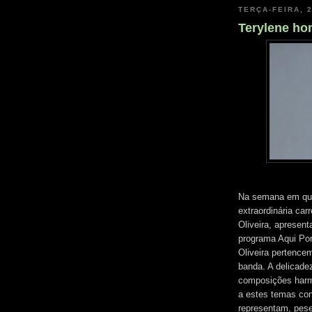
TERÇA-FEIRA, 
Terylene ho
Na semana em que 
extraordinária car
Oliveira, apresen
programa Aqui Por
Oliveira pertence
banda. A delicadez
composições harm
a estes temas con
representam, pese