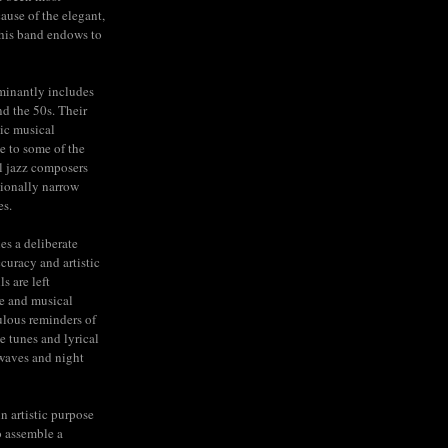
cause of the elegant,
his band endows to
minantly includes
nd the 50s. Their
ic musical
e to some of the
l jazz composers
tionally narrow
es.
ies a deliberate
ccuracy and artistic
s are left
e and musical
lous reminders of
e tunes and lyrical
rwaves and night
n artistic purpose
to assemble a