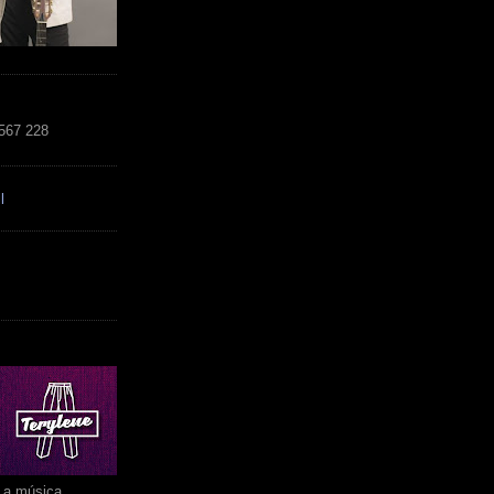
 567 228
l
r a música