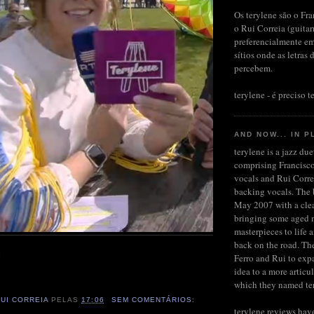
Os terylene são o Fra
o Rui Correia (guita
preferencialmente em
sítios onde as letras 
percebem.
terylene - é preciso te
AND NOW... IN P
terylene is a jazz du
comprising Francisco
vocals and Rui Corre
backing vocals. The b
May 2007 with a clea
bringing some aged 
masterpieces to life 
back on the road. Th
i
Ferro and Rui to expa
idea to a more articu
which they named te
RUI CORREIA
PELAS
17:06
SEM COMENTÁRIOS:
terylene reviews hav