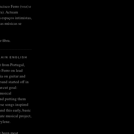
ncisco Ferro (voz) e
rra). Actuam
 espaços intimistas,
das músicas se
r fibra.
LAIN ENGLISH
et from Portugal,
 Ferro on lead
ia on guitar and
and started off in
r-cut goal:
musical
and putting them
ese songs inspired
nd this early, basic
late musical project,
rylene.
e been most