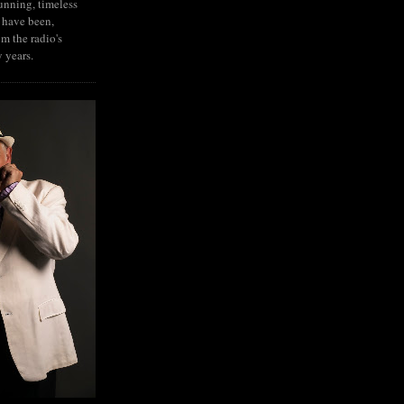
tunning, timeless
 have been,
om the radio's
y years.