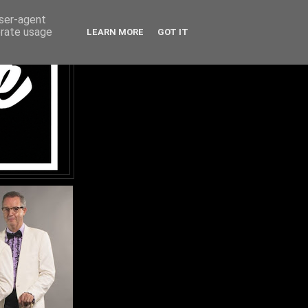
user-agent
erate usage
LEARN MORE
GOT IT