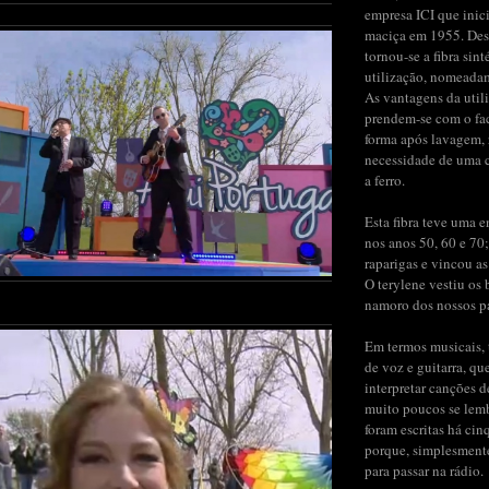
empresa ICI que inic
maciça em 1955. Des
tornou-se a fibra sint
utilização, nomeada
As vantagens da util
prendem-se com o fac
forma após lavagem,
necessidade de uma 
a ferro.
Esta fibra teve uma 
nos anos 50, 60 e 70;
raparigas e vincou as
O terylene vestiu os b
namoro dos nossos pai
Em termos musicais, 
de voz e guitarra, qu
interpretar canções 
muito poucos se lem
foram escritas há cin
porque, simplesment
para passar na rádio.