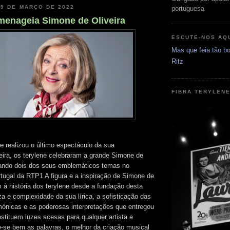
29 DE MARÇO DE 2022
portuguesa
menageia Simone de Oliveira
ESCUTE-NOS AQ
Mas que feia tão bo
Ritz
FIBRA TERYLEN
realizou o último espectáculo da sua
reira, os terylene celebraram a grande Simone de
tando dois dos seus emblemáticos temas no
tugal da RTP1 A figura e a inspiração de Simone de
m à história dos terylene desde a fundação desta
a e complexidade da sua lírica, a sofisticação das
ónicas e as poderosas interpretações que entregou
stituem luzes acesas para qualquer artista e
-se bem as palavras, o melhor da criação musical