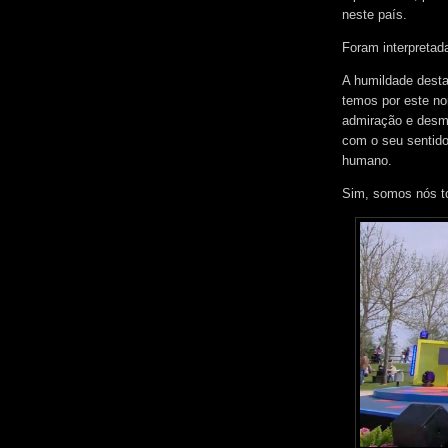
neste país.
Foram interpretad
A humildade dest
temos por este n
admiração e desme
com o seu sentido
humano.
Sim, somos nós t