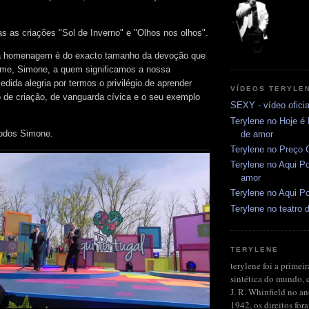
as as criações "Sol de Inverno" e "Olhos nos olhos".
a homenagem é do exacto tamanho da devoção que
ome, Simone, a quem significamos a nossa
dida alegria por termos o privilégio de aprender
VÍDEOS TERYLE
 de criação, de vanguarda cívica e o seu exemplo
SEXY - vídeo oficia
Terylene no Hoje é
odos Simone.
de amor
Terylene no Preço C
Terylene no Aqui Po
amor
Terylene no Aqui Po
Terylene no teatro d
TERYLENE
terylene foi a primeir
sintética do mundo, 
J. R. Whinfield no a
1942, os direitos fo