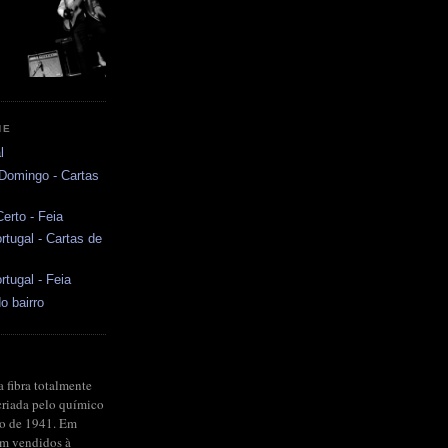
NE
l
 Domingo - Cartas
erto - Feia
rtugal - Cartas de
rtugal - Feia
o bairro
a fibra totalmente
criada pelo químico
no de 1941. Em
ram vendidos à