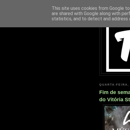
This site uses cookies from Google to 
are shared with Google along with per
statistics, and to detect and address 
QUARTA-FEIRA,
Fim de sema
do Vitória S