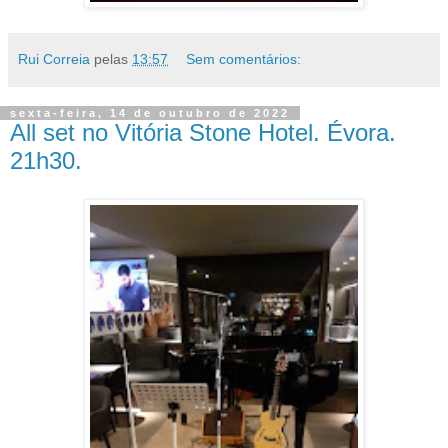
Rui Correia
pelas
13:57
Sem comentários:
sexta-feira, 14 de outubro de 2022
All set no Vitória Stone Hotel. Évora.
21h30.