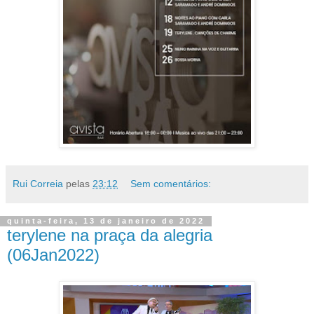
Rui Correia
pelas
23:12
Sem comentários:
quinta-feira, 13 de janeiro de 2022
terylene na praça da alegria
(06Jan2022)