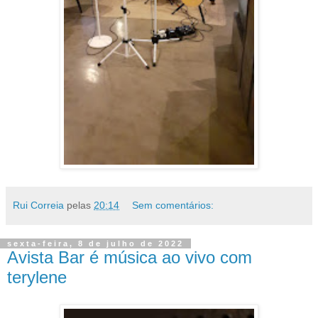
Rui Correia
pelas
20:14
Sem comentários:
sexta-feira, 8 de julho de 2022
Avista Bar é música ao vivo com
terylene