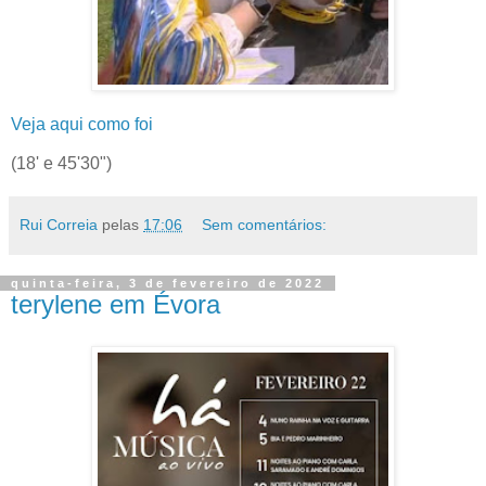
Veja aqui como foi
(18' e 45'30")
Rui Correia
pelas
17:06
Sem comentários:
quinta-feira, 3 de fevereiro de 2022
terylene em Évora