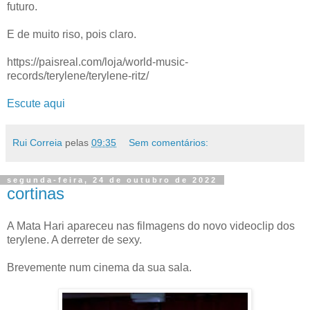
futuro.
E de muito riso, pois claro.
https://paisreal.com/loja/world-music-
records/terylene/terylene-ritz/
Escute aqui
Rui Correia
pelas
09:35
Sem comentários:
segunda-feira, 24 de outubro de 2022
cortinas
A Mata Hari apareceu nas filmagens do novo videoclip dos
terylene. A derreter de sexy.
Brevemente num cinema da sua sala.