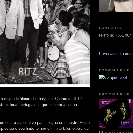
CONTACTOS
telefone: +351 967
Envie aqui um emai
COMPRAR O CD
COMPRAR O CD
 o segundo álbum dos terylene. Chama-se RITZ e
atmosferas portuguesas que fizeram a nossa
s com a superlativa participação do maestro Pedro
restou o seu finito tempo e infinito talento para dar
Obrigado por apoia