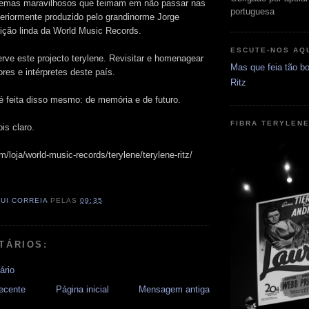
 temas maravilhosos que teimam em não passar nas
portuguesa
periormente produzido pelo grandinorme Jorge
ição linda da World Music Records.
ESCUTE-NOS AQ
erve este projecto terylene. Revisitar e homenagear
Mas que feia tão bo
res e intérpretes deste país.
Ritz
 é feita disso mesmo: de memória e de futuro.
FIBRA TERYLEN
is claro.
om/loja/world-music-records/terylene/terylene-ritz/
RUI CORREIA
PELAS
09:35
TÁRIOS:
ário
ecente
Página inicial
Mensagem antiga