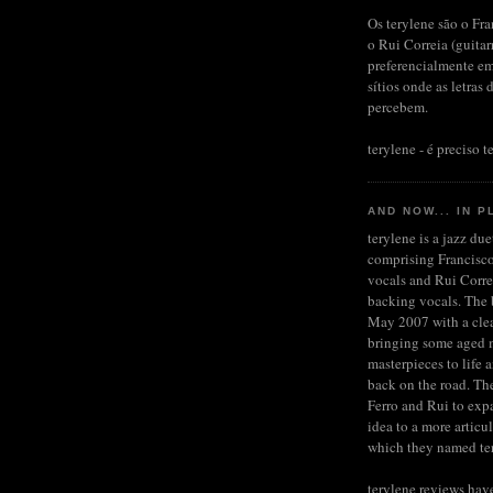
Os terylene são o Fra
o Rui Correia (guita
preferencialmente em
sítios onde as letras 
percebem.
terylene - é preciso te
AND NOW... IN P
terylene is a jazz du
comprising Francisco
vocals and Rui Corre
backing vocals. The b
May 2007 with a clea
bringing some aged 
masterpieces to life 
back on the road. Th
Ferro and Rui to expa
idea to a more articu
which they named te
terylene reviews hav