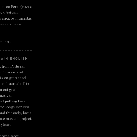
ncisco Ferro (voz) e
rra). Actuam
 espaços intimistas,
das músicas se
r fibra.
LAIN ENGLISH
et from Portugal,
 Ferro on lead
ia on guitar and
and started off in
r-cut goal:
musical
and putting them
ese songs inspired
nd this early, basic
late musical project,
rylene.
e been most