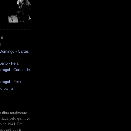
NE
l
 Domingo - Cartas
erto - Feia
rtugal - Cartas de
rtugal - Feia
o bairro
a fibra totalmente
criada pelo químico
no de 1941. Em
ram vendidos à