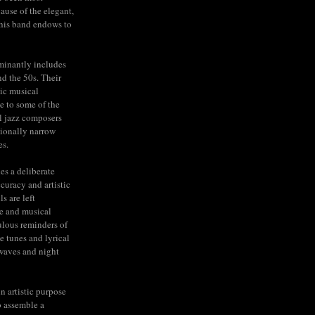
cause of the elegant,
his band endows to
minantly includes
nd the 50s. Their
ic musical
e to some of the
l jazz composers
tionally narrow
es.
ies a deliberate
ccuracy and artistic
s are left
e and musical
lous reminders of
e tunes and lyrical
rwaves and night
n artistic purpose
to assemble a