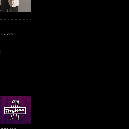
 567 228
l
r a música