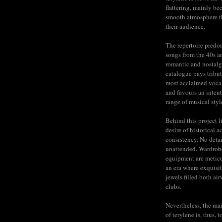
flattering, mainly be
smooth atmosphere t
their audience.
The repertoire predo
songs from the 40s a
romantic and nostalg
catalogue pays tribut
most acclaimed voca
and favours an inten
range of musical styl
Behind this project l
desire of historical a
consistency. No detail
unattended. Wardrob
equipment are meticu
an era where exquisit
jewels filled both ai
clubs.
Nevertheless, the mai
of terylene is, thus, 