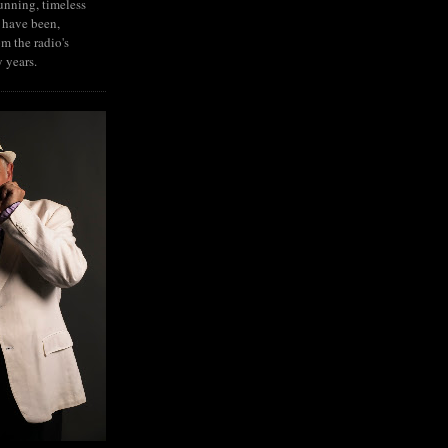
tunning, timeless
 have been,
om the radio's
y years.