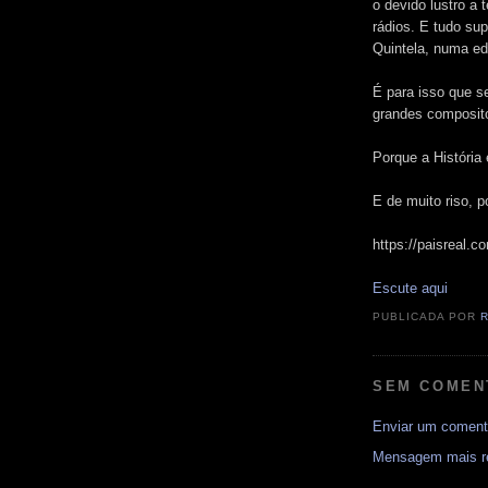
o devido lustro a
rádios. E tudo su
Quintela, numa ed
É para isso que s
grandes composito
Porque a História
E de muito riso, po
https://paisreal.c
Escute aqui
PUBLICADA POR
SEM COMEN
Enviar um coment
Mensagem mais r