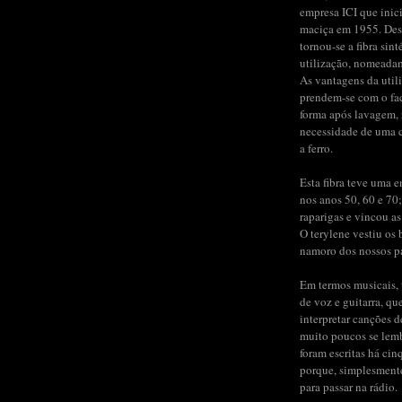
empresa ICI que inic
maciça em 1955. Des
tornou-se a fibra sint
utilização, nomeada
As vantagens da util
prendem-se com o fac
forma após lavagem,
necessidade de uma 
a ferro.
Esta fibra teve uma 
nos anos 50, 60 e 70;
raparigas e vincou as
O terylene vestiu os b
namoro dos nossos pai
Em termos musicais, 
de voz e guitarra, qu
interpretar canções 
muito poucos se lem
foram escritas há cin
porque, simplesment
para passar na rádio.