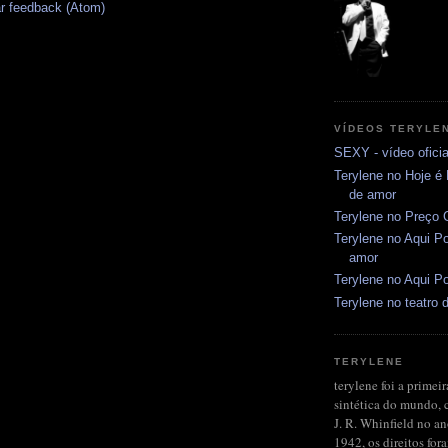
r feedback (Atom)
VÍDEOS TERYLE
SEXY - vídeo oficia
Terylene no Hoje é
de amor
Terylene no Preço C
Terylene no Aqui Po
amor
Terylene no Aqui Po
Terylene no teatro d
TERYLENE
terylene foi a primeir
sintética do mundo, 
J. R. Whinfield no a
1942, os direitos fo