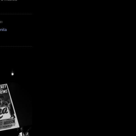
UI
nita
E