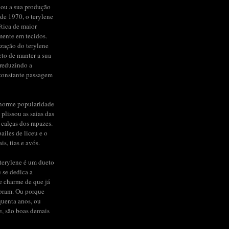
iou a sua produção
de 1970, o terylene
ética de maior
mente em tecidos.
ização do terylene
to de manter a sua
 reduzindo a
constante passagem
enorme popularidade
 plissou as saias das
 calças dos rapazes.
ailes de liceu e o
s, tias e avós.
terylene é um dueto
e se dedica a
de charme de que já
bram. Ou porque
quenta anos, ou
e, são boas demais