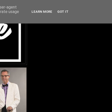
user-agent
erate usage
LEARN MORE
GOT IT