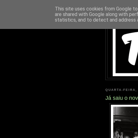
This site uses cookies from Google to 
are shared with Google along with per
statistics, and to detect and address 
QUARTA-FEIRA,
Já saiu o no