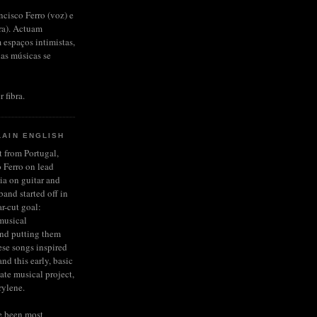
ncisco Ferro (voz) e
rra). Actuam
 espaços intimistas,
das músicas se
r fibra.
LAIN ENGLISH
et from Portugal,
 Ferro on lead
ia on guitar and
and started off in
r-cut goal:
musical
and putting them
ese songs inspired
nd this early, basic
late musical project,
rylene.
e been most