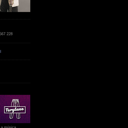
 567 228
l
r a música