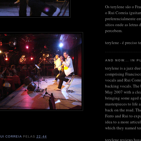
Os terylene são o Fra
o Rui Correia (guita
preferencialmente em
sítios onde as letras 
percebem.
terylene - é preciso te
AND NOW... IN P
terylene is a jazz du
comprising Francisco
vocals and Rui Corre
backing vocals. The b
May 2007 with a clea
bringing some aged 
masterpieces to life 
back on the road. Th
Ferro and Rui to expa
idea to a more articu
which they named te
RUI CORREIA
PELAS
22:44
terylene reviews hav