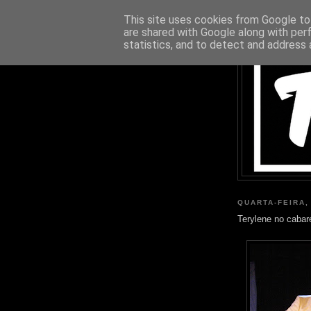
This site uses cookies from Google to 
are shared with Google along with per
statistics, and to detect and address 
QUARTA-FEIRA,
Terylene no cabar