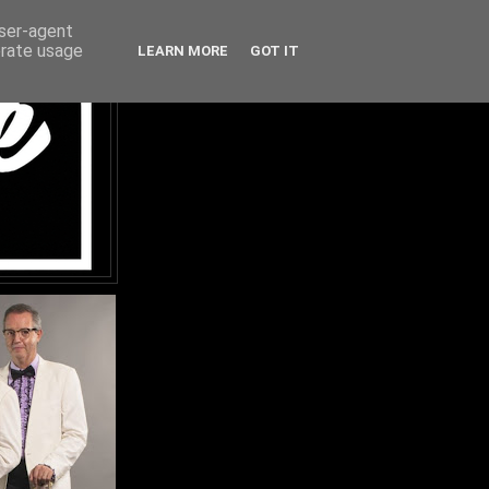
user-agent
erate usage
LEARN MORE
GOT IT