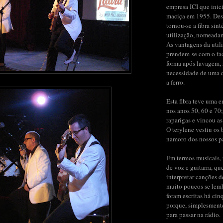
empresa ICI que inic
maciça em 1955. Des
tornou-se a fibra sint
utilização, nomeada
As vantagens da util
prendem-se com o fac
forma após lavagem,
necessidade de uma 
a ferro.
Esta fibra teve uma 
nos anos 50, 60 e 70;
raparigas e vincou as
O terylene vestiu os b
namoro dos nossos pai
Em termos musicais, 
de voz e guitarra, qu
interpretar canções 
muito poucos se lem
foram escritas há cin
porque, simplesment
para passar na rádio.