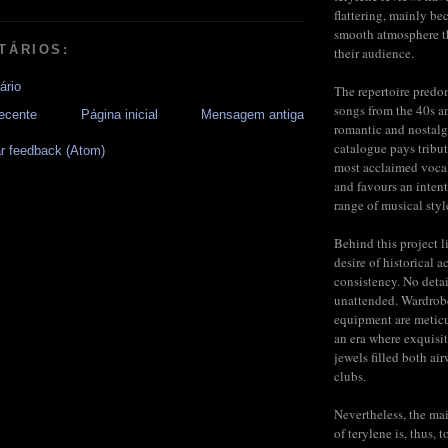
flattering, mainly be
smooth atmosphere t
TÁRIOS:
their audience.
ário
The repertoire predo
songs from the 40s a
ecente
Página inicial
Mensagem antiga
romantic and nostalg
catalogue pays tribut
r feedback (Atom)
most acclaimed voca
and favours an inten
range of musical styl
Behind this project l
desire of historical a
consistency. No detail
unattended. Wardrob
equipment are meticu
an era where exquisit
jewels filled both ai
clubs.
Nevertheless, the mai
of terylene is, thus, 