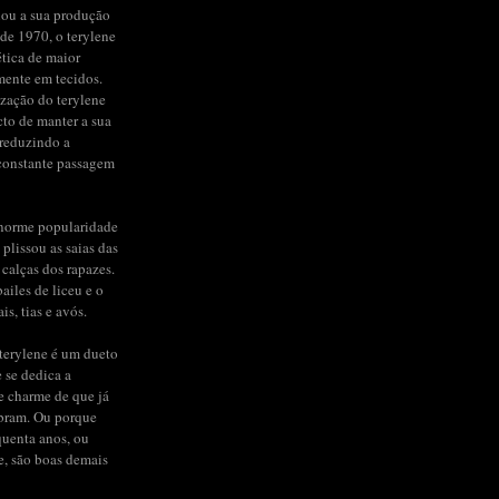
iou a sua produção
de 1970, o terylene
ética de maior
mente em tecidos.
ização do terylene
to de manter a sua
 reduzindo a
constante passagem
enorme popularidade
 plissou as saias das
 calças dos rapazes.
ailes de liceu e o
s, tias e avós.
terylene é um dueto
e se dedica a
de charme de que já
bram. Ou porque
quenta anos, ou
e, são boas demais