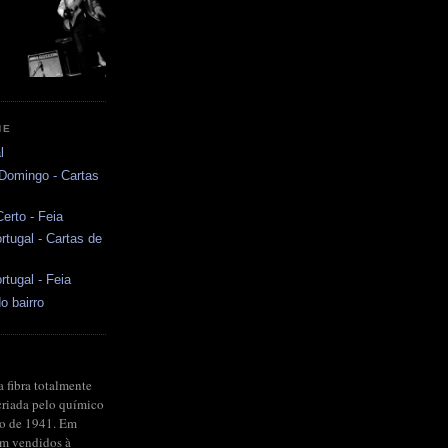
NE
l
 Domingo - Cartas
erto - Feia
rtugal - Cartas de
rtugal - Feia
o bairro
a fibra totalmente
criada pelo químico
no de 1941. Em
ram vendidos à