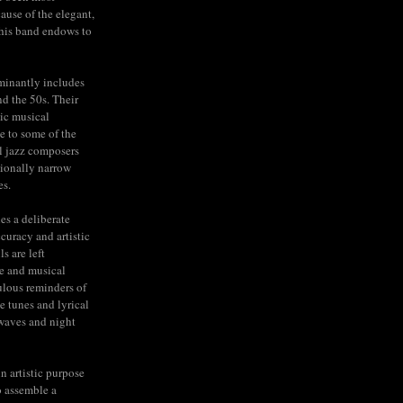
cause of the elegant,
his band endows to
minantly includes
nd the 50s. Their
ic musical
e to some of the
l jazz composers
tionally narrow
es.
ies a deliberate
ccuracy and artistic
s are left
e and musical
lous reminders of
e tunes and lyrical
rwaves and night
n artistic purpose
to assemble a