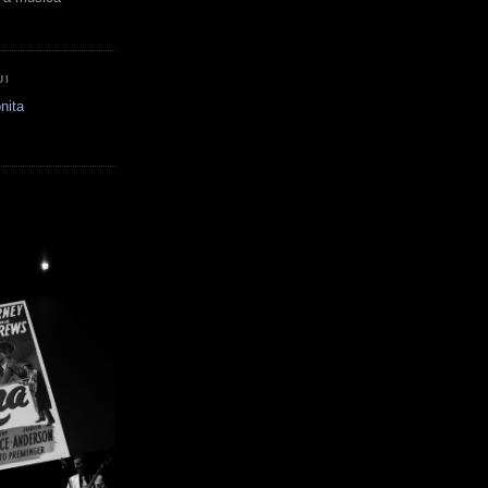
UI
nita
E