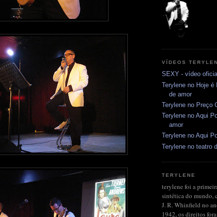
VÍDEOS TERYLE
SEXY - vídeo oficia
Terylene no Hoje é
de amor
Terylene no Preço C
Terylene no Aqui Po
amor
Terylene no Aqui Po
Terylene no teatro d
TERYLENE
terylene foi a primeir
sintética do mundo, 
J. R. Whinfield no a
1942, os direitos fo