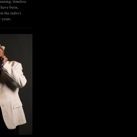
tunning, timeless
 have been,
om the radio's
y years.