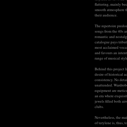
flattering, mainly be
smooth atmosphere t
their audience.
The repertoire predo
songs from the 40s a
romantic and nostalg
catalogue pays tribut
most acclaimed voca
and favours an inten
range of musical styl
Behind this project l
desire of historical a
consistency. No detail
unattended. Wardrob
equipment are meticu
an era where exquisit
jewels filled both ai
clubs.
Nevertheless, the mai
of terylene is, thus, 