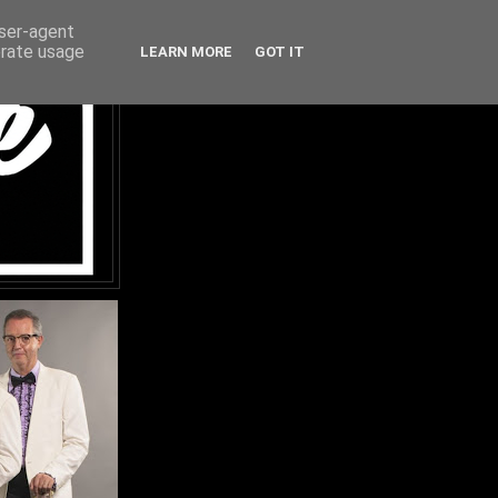
user-agent
erate usage
LEARN MORE
GOT IT