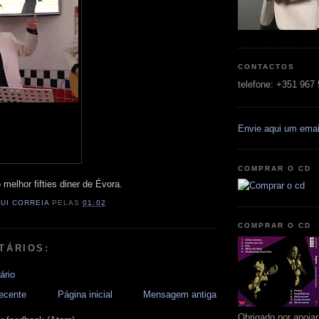
CONTACTOS
telefone: +351 967
Envie aqui um emai
COMPRAR O CD
melhor fifties diner de Évora.
RUI CORREIA
PELAS
01:02
COMPRAR O CD
TÁRIOS:
ário
ecente
Página inicial
Mensagem antiga
Obrigado por apoia