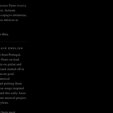
ncisco Ferro (voz) e
rra). Actuam
 espaços intimistas,
das músicas se
r fibra.
LAIN ENGLISH
et from Portugal,
 Ferro on lead
ia on guitar and
and started off in
r-cut goal:
musical
and putting them
ese songs inspired
nd this early, basic
late musical project,
rylene.
e been most