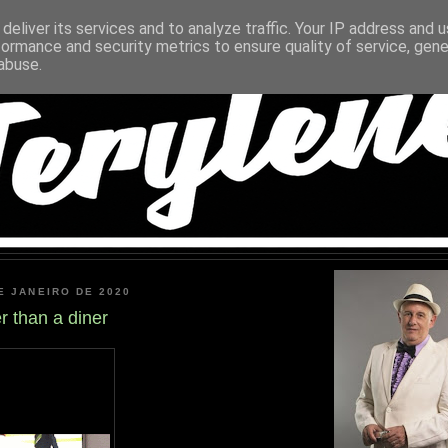
deliver its services and to analyze traffic. Your IP address and 
formance and security metrics to ensure quality of service, gen
abuse.
E JANEIRO DE 2020
er than a diner