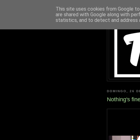
This site uses cookies from Google to 
are shared with Google along with per
statistics, and to detect and address 
DOMINGO, 26 D
Nothing's fin