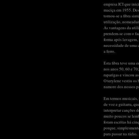
empresa ICI que inic
maciça em 1955. Des
tornou-se a fibra sint
utilização, nomeada
As vantagens da util
prendem-se com o fac
forma após lavagem,
necessidade de uma 
a ferro.
Esta fibra teve uma 
nos anos 50, 60 e 70;
raparigas e vincou as
O terylene vestiu os b
namoro dos nossos pai
Em termos musicais, 
de voz e guitarra, qu
interpretar canções 
muito poucos se lem
foram escritas há cin
porque, simplesment
para passar na rádio.