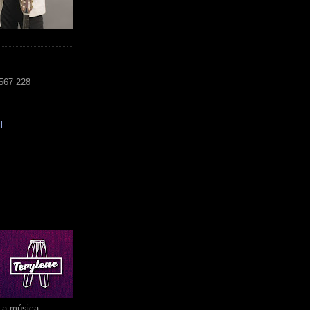
 567 228
l
r a música