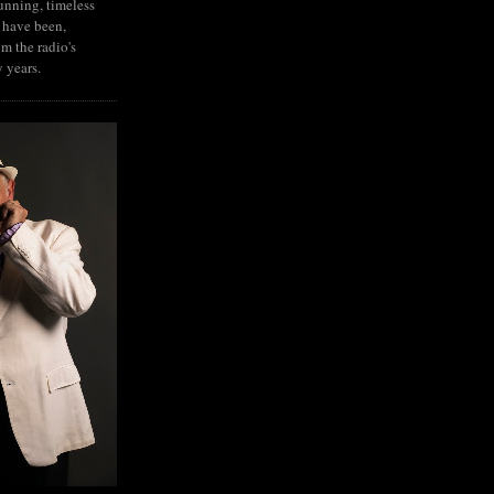
tunning, timeless
 have been,
om the radio's
y years.