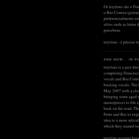
Os terylene são o Fra
o Rui Correia (guita
preferencialmente em
sítios onde as letras 
percebem.
terylene - é preciso te
AND NOW... IN P
terylene is a jazz du
comprising Francisco
vocals and Rui Corre
backing vocals. The b
May 2007 with a clea
bringing some aged 
masterpieces to life 
back on the road. Th
Ferro and Rui to expa
idea to a more articu
which they named te
terylene reviews hav