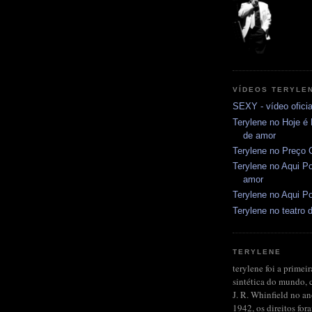
VÍDEOS TERYLE
SEXY - vídeo oficia
Terylene no Hoje é
de amor
Terylene no Preço C
Terylene no Aqui Po
amor
Terylene no Aqui Po
Terylene no teatro d
TERYLENE
terylene foi a primeir
sintética do mundo, 
J. R. Whinfield no a
1942, os direitos fo