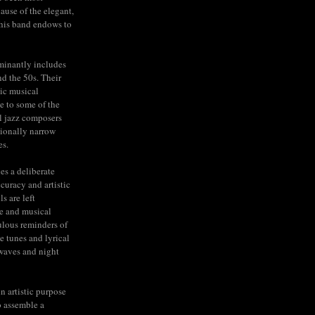
cause of the elegant,
his band endows to
minantly includes
nd the 50s. Their
ic musical
e to some of the
l jazz composers
tionally narrow
es.
ies a deliberate
ccuracy and artistic
s are left
e and musical
lous reminders of
e tunes and lyrical
rwaves and night
n artistic purpose
to assemble a