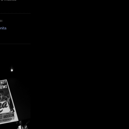
UI
nita
E