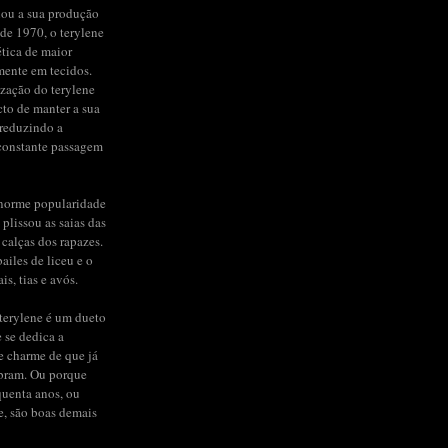
iou a sua produção
de 1970, o terylene
ética de maior
mente em tecidos.
ização do terylene
to de manter a sua
 reduzindo a
constante passagem
enorme popularidade
 plissou as saias das
 calças dos rapazes.
ailes de liceu e o
s, tias e avós.
terylene é um dueto
e se dedica a
de charme de que já
bram. Ou porque
quenta anos, ou
e, são boas demais