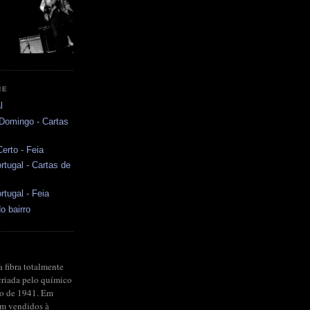
NE
l
 Domingo - Cartas
erto - Feia
rtugal - Cartas de
rtugal - Feia
o bairro
a fibra totalmente
criada pelo químico
no de 1941. Em
ram vendidos à