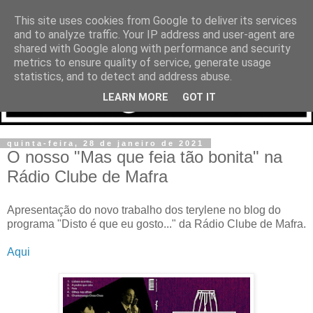
This site uses cookies from Google to deliver its services
and to analyze traffic. Your IP address and user-agent are
shared with Google along with performance and security
metrics to ensure quality of service, generate usage
statistics, and to detect and address abuse.
LEARN MORE
GOT IT
quinta-feira, 28 de janeiro de 2021
O nosso "Mas que feia tão bonita" na
Rádio Clube de Mafra
Apresentação do novo trabalho dos terylene no blog do
programa "Disto é que eu gosto..." da Rádio Clube de Mafra.
Aqui