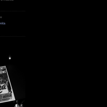
UI
nita
E