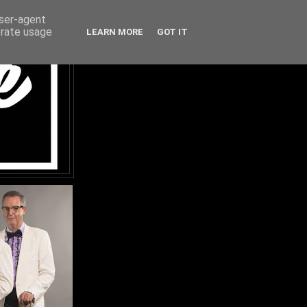
user-agent
erate usage
LEARN MORE
GOT IT