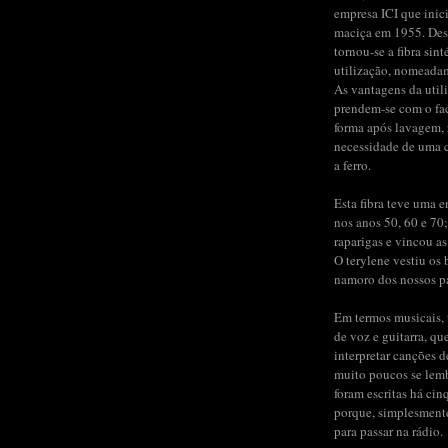
empresa ICI que inic
maciça em 1955. Des
tornou-se a fibra sint
utilização, nomeada
As vantagens da util
prendem-se com o fac
forma após lavagem,
necessidade de uma 
a ferro.
Esta fibra teve uma 
nos anos 50, 60 e 70;
raparigas e vincou as
O terylene vestiu os b
namoro dos nossos pai
Em termos musicais, 
de voz e guitarra, qu
interpretar canções 
muito poucos se lem
foram escritas há cin
porque, simplesment
para passar na rádio.