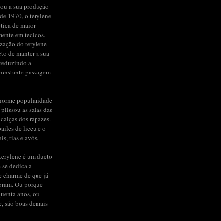
iou a sua produção
de 1970, o terylene
ética de maior
mente em tecidos.
ização do terylene
to de manter a sua
 reduzindo a
constante passagem
enorme popularidade
 plissou as saias das
 calças dos rapazes.
ailes de liceu e o
s, tias e avós.
terylene é um dueto
e se dedica a
de charme de que já
bram. Ou porque
quenta anos, ou
e, são boas demais