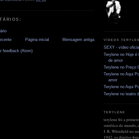
TÁRIOS:
ário
ecente
Página inicial
Mensagem antiga
VÍDEOS TERYLE
SEXY - vídeo oficia
r feedback (Atom)
Terylene no Hoje é
de amor
Terylene no Preço C
Terylene no Aqui Po
amor
Terylene no Aqui Po
Terylene no teatro d
TERYLENE
terylene foi a primeir
sintética do mundo, 
J. R. Whinfield no a
1942, os direitos fo