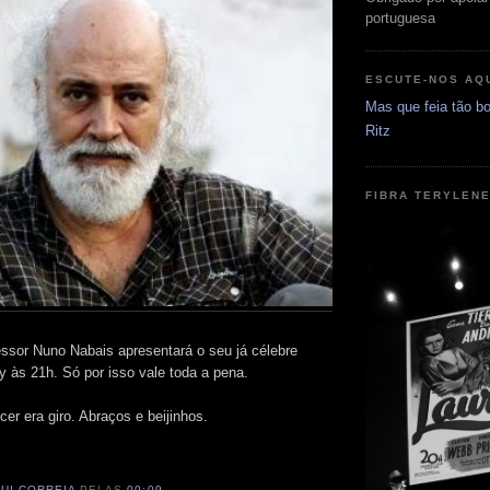
portuguesa
ESCUTE-NOS AQ
Mas que feia tão bo
Ritz
FIBRA TERYLEN
essor Nuno Nabais apresentará o seu já célebre
y às 21h. Só por isso vale toda a pena.
er era giro. Abraços e beijinhos.
RUI CORREIA
PELAS
00:09