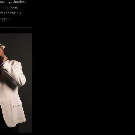
tunning, timeless
 have been,
om the radio's
y years.