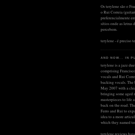
Os terylene são o Fra
o Rui Correia (guita
preferencialmente em
sítios onde as letras 
percebem.
terylene - é preciso te
AND NOW... IN P
terylene is a jazz du
comprising Francisco
vocals and Rui Corre
backing vocals. The b
May 2007 with a clea
bringing some aged 
masterpieces to life 
back on the road. Th
Ferro and Rui to expa
idea to a more articu
which they named te
terylene reviews hav