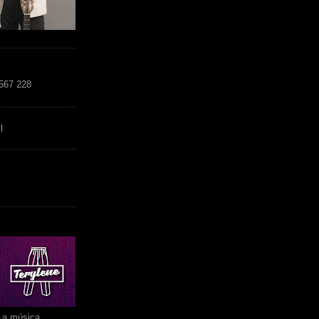
 567 228
l
r a música