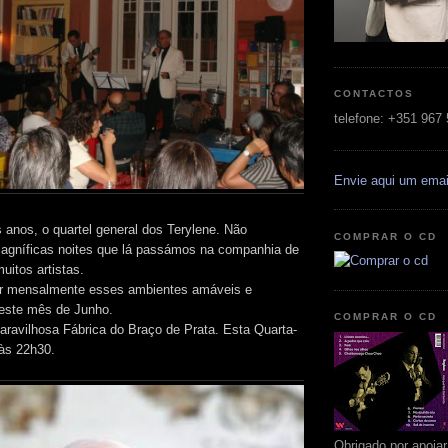
CONTACTOS
telefone: +351 967
Envie aqui um emai
s anos, o quartel general dos Terylene. Não
COMPRAR O CD
gníficas noites que lá passámos na companhia de
uitos artistas.
r mensalmente esses ambientes amáveis e
 deste mês de Junho.
COMPRAR O CD
avilhosa Fábrica do Braço de Prata. Esta Quarta-
às 22h30.
Obrigado por apoia