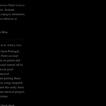
ncisco Ferro (voz) e
rra). Actuam
 espaços intimistas,
das músicas se
r fibra.
LAIN ENGLISH
et from Portugal,
 Ferro on lead
ia on guitar and
and started off in
r-cut goal:
musical
and putting them
ese songs inspired
nd this early, basic
late musical project,
rylene.
e been most