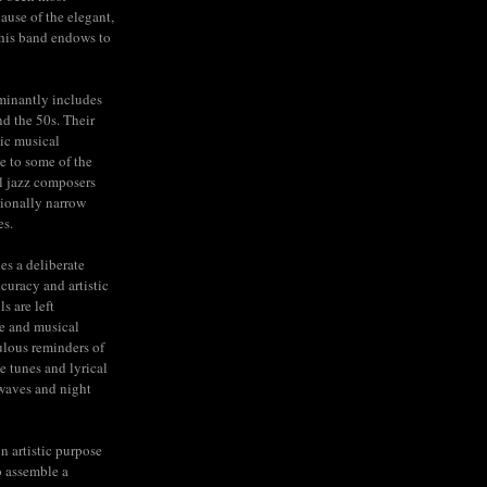
cause of the elegant,
his band endows to
minantly includes
nd the 50s. Their
ic musical
e to some of the
l jazz composers
tionally narrow
es.
ies a deliberate
ccuracy and artistic
s are left
e and musical
lous reminders of
e tunes and lyrical
rwaves and night
n artistic purpose
to assemble a