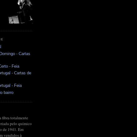
NE
l
 Domingo - Cartas
erto - Feia
rtugal - Cartas de
rtugal - Feia
o bairro
a fibra totalmente
criada pelo químico
no de 1941. Em
ram vendidos à