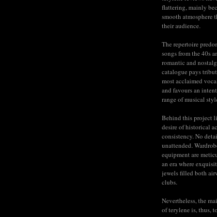
flattering, mainly be
smooth atmosphere t
their audience.
The repertoire predo
songs from the 40s a
romantic and nostalg
catalogue pays tribut
most acclaimed voca
and favours an inten
range of musical styl
Behind this project l
desire of historical a
consistency. No detail
unattended. Wardrob
equipment are meticu
an era where exquisit
jewels filled both ai
clubs.
Nevertheless, the mai
of terylene is, thus, 