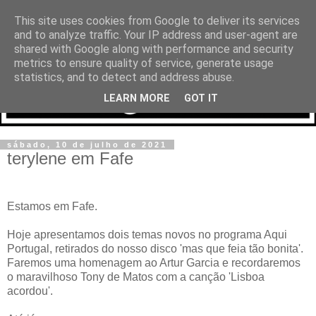
This site uses cookies from Google to deliver its services
and to analyze traffic. Your IP address and user-agent are
shared with Google along with performance and security
metrics to ensure quality of service, generate usage
statistics, and to detect and address abuse.
LEARN MORE
GOT IT
sábado, 10 de julho de 2021
terylene em Fafe
Estamos em Fafe.
Hoje apresentamos dois temas novos no programa Aqui
Portugal, retirados do nosso disco 'mas que feia tão bonita'.
Faremos uma homenagem ao Artur Garcia e recordaremos
o maravilhoso Tony de Matos com a canção 'Lisboa
acordou'.