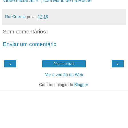
Video oficial SEXY, com Manu de La Roche
Rui Correia
pelas
17:18
Sem comentários:
Enviar um comentário
‹
›
Página inicial
Ver a versão da Web
Com tecnologia do
Blogger
.