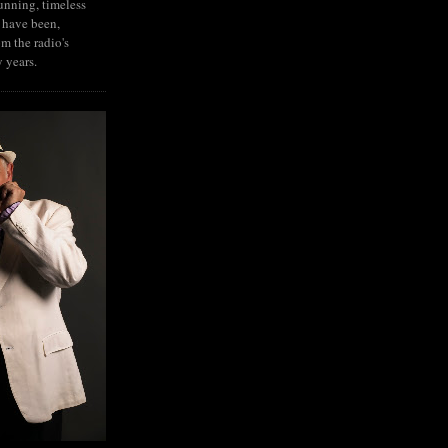
tunning, timeless
 have been,
om the radio's
y years.