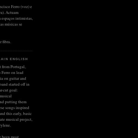
ncisco Ferro (voz) e
rra). Actuam
 espaços intimistas,
das músicas se
r fibra.
LAIN ENGLISH
et from Portugal,
 Ferro on lead
ia on guitar and
and started off in
r-cut goal:
musical
and putting them
ese songs inspired
nd this early, basic
late musical project,
rylene.
e been most