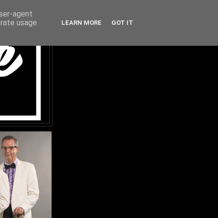
user-agent
erate usage
LEARN MORE
GOT IT