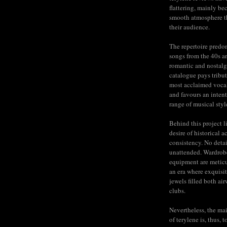
flattering, mainly be
smooth atmosphere t
their audience.
The repertoire predo
songs from the 40s a
romantic and nostalg
catalogue pays tribut
most acclaimed voca
and favours an inten
range of musical styl
Behind this project l
desire of historical a
consistency. No detail
unattended. Wardrob
equipment are meticu
an era where exquisit
jewels filled both ai
clubs.
Nevertheless, the mai
of terylene is, thus, 