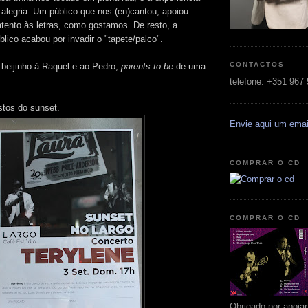
 alegria. Um público que nos (en)cantou, apoiou
tento às letras, como gostamos. De resto, a
blico acabou por invadir o "tapete/palco".
CONTACTOS
beijinho à Raquel e ao Pedro,
parents to be
de uma
telefone: +351 967
stos do sunset.
Envie aqui um emai
COMPRAR O CD
COMPRAR O CD
Obrigado por apoia