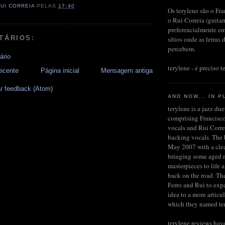
RUI CORREIA
PELAS
17:40
Os terylene são o Fra
o Rui Correia (guita
preferencialmente em
TÁRIOS:
sítios onde as letras 
percebem.
ário
terylene - é preciso te
ecente
Página inicial
Mensagem antiga
r feedback (Atom)
AND NOW... IN P
terylene is a jazz du
comprising Francisco
vocals and Rui Corre
backing vocals. The b
May 2007 with a clea
bringing some aged 
masterpieces to life 
back on the road. Th
Ferro and Rui to expa
idea to a more articu
which they named te
terylene reviews hav