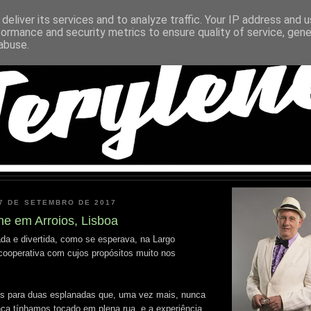
deliver its services and to analyze traffic. Your IP address and 
formance and security metrics to ensure quality of service, gen
abuse.
 7 DE SETEMBRO DE 2017
ne em Arroios, Lisboa
da e divertida, como se esperava, na Largo
cooperativa com cujos propósitos muito nos
s para duas esplanadas que, uma vez mais, nunca
ca tínhamos tocado em plena rua, e a experiência