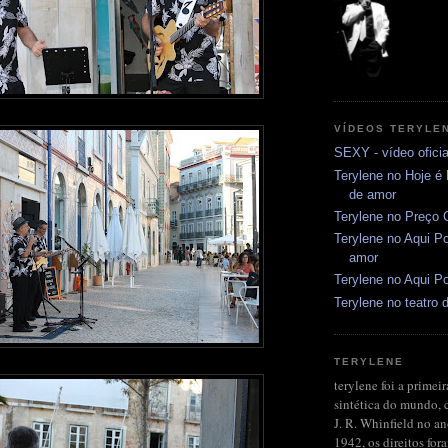
VÍDEOS TERYLE
SEXY - vídeo oficia
Terylene no Hoje é
de amor
Terylene no Preço C
Terylene no Aqui Po
amor
Terylene no Aqui Po
Terylene no teatro d
TERYLENE
terylene foi a primeir
sintética do mundo, 
J. R. Whinfield no a
1942, os direitos fo