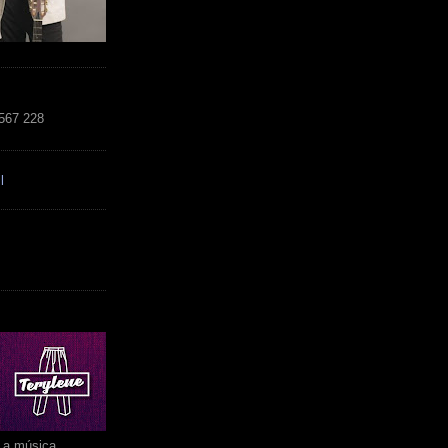
 567 228
l
r a música