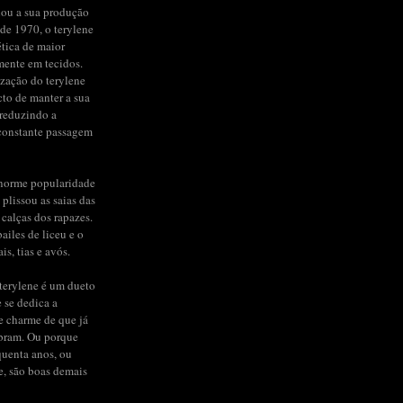
iou a sua produção
de 1970, o terylene
ética de maior
mente em tecidos.
ização do terylene
to de manter a sua
 reduzindo a
constante passagem
enorme popularidade
 plissou as saias das
 calças dos rapazes.
ailes de liceu e o
s, tias e avós.
terylene é um dueto
e se dedica a
de charme de que já
bram. Ou porque
quenta anos, ou
e, são boas demais