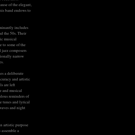
cause of the elegant,
his band endows to
minantly includes
nd the 50s. Their
ic musical
e to some of the
l jazz composers
tionally narrow
es.
ies a deliberate
ccuracy and artistic
s are left
e and musical
lous reminders of
e tunes and lyrical
rwaves and night
n artistic purpose
to assemble a