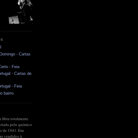
NE
l
 Domingo - Cartas
erto - Feia
rtugal - Cartas de
rtugal - Feia
o bairro
a fibra totalmente
criada pelo químico
no de 1941. Em
ram vendidos à