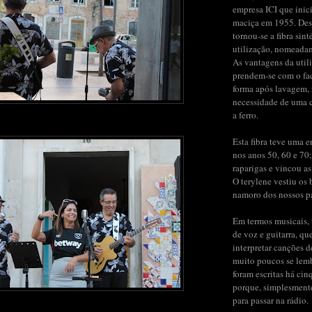
empresa ICI que inic
maciça em 1955. Des
tornou-se a fibra sint
utilização, nomeada
As vantagens da util
prendem-se com o fac
forma após lavagem,
necessidade de uma 
a ferro.
Esta fibra teve uma 
nos anos 50, 60 e 70;
raparigas e vincou as
O terylene vestiu os b
namoro dos nossos pai
Em termos musicais, 
de voz e guitarra, qu
interpretar canções 
muito poucos se lem
foram escritas há cin
porque, simplesment
para passar na rádio.