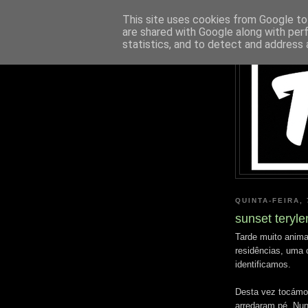
This site uses cookies from Google to 
are shared with Google along with per
statistics, and to detect and address 
QUINTA-FEIRA,
sunset teryle
Tarde muito anima
residências, uma 
identificamos.
Desta vez tocámo
arredaram pé. Nun