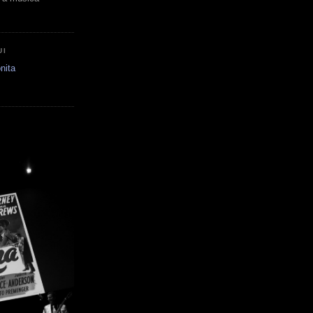
UI
nita
E